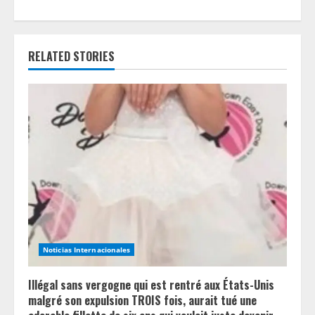
u
e
RELATED STORIES
R
e
a
d
i
n
g
Noticias Internacionales
Illégal sans vergogne qui est rentré aux États-Unis
malgré son expulsion TROIS fois, aurait tué une