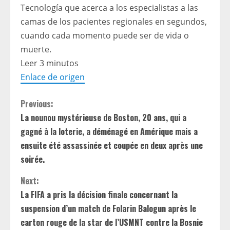
Tecnología que acerca a los especialistas a las
camas de los pacientes regionales en segundos,
cuando cada momento puede ser de vida o
muerte.
Leer 3 minutos
Enlace de origen
C
Previous:
La nounou mystérieuse de Boston, 20 ans, qui a
o
gagné à la loterie, a déménagé en Amérique mais a
n
ensuite été assassinée et coupée en deux après une
soirée.
t
Next:
i
La FIFA a pris la décision finale concernant la
suspension d’un match de Folarin Balogun après le
n
carton rouge de la star de l’USMNT contre la Bosnie