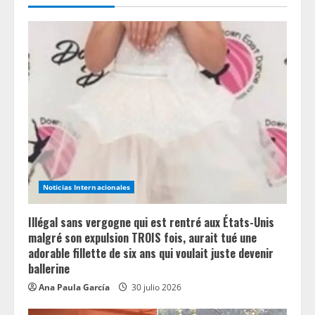
e
R
e
a
d
i
n
Noticias Internacionales
g
Illégal sans vergogne qui est rentré aux États-Unis
malgré son expulsion TROIS fois, aurait tué une
adorable fillette de six ans qui voulait juste devenir
ballerine
Ana Paula García
30 julio 2026