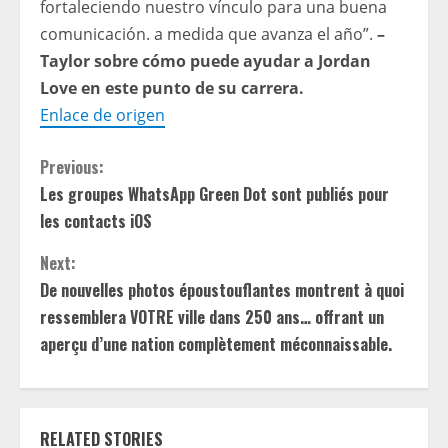
fortaleciendo nuestro vínculo para una buena
comunicación. a medida que avanza el año”.
–
Taylor sobre cómo puede ayudar a Jordan
Love en este punto de su carrera.
Enlace de origen
C
Previous:
Les groupes WhatsApp Green Dot sont publiés pour
o
les contacts iOS
n
Next:
t
De nouvelles photos époustouflantes montrent à quoi
ressemblera VOTRE ville dans 250 ans… offrant un
i
aperçu d’une nation complètement méconnaissable.
n
u
RELATED STORIES