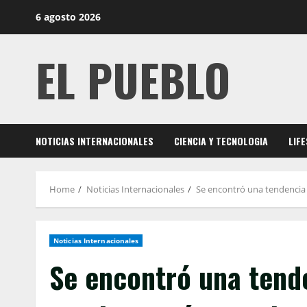
Skip
6 agosto 2026
to
content
EL PUEBLO
NOTICIAS INTERNACIONALES
CIENCIA Y TECNOLOGIA
LIF
Home
Noticias Internacionales
Se encontró una tendencia 
Noticias Internacionales
Se encontró una tend