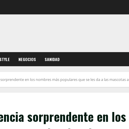
ESTYLE
NEGOCIOS
SANIDAD
sorprendente en los nombres más populares que se les da a las mascotas a
encia sorprendente en los