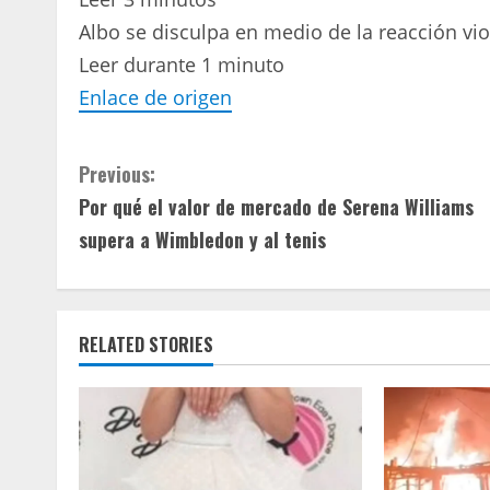
Albo se disculpa en medio de la reacción vio
Leer durante 1 minuto
Enlace de origen
C
Previous:
Por qué el valor de mercado de Serena Williams
o
supera a Wimbledon y al tenis
n
t
RELATED STORIES
i
n
u