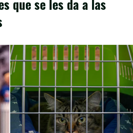
 que se les da a las
s