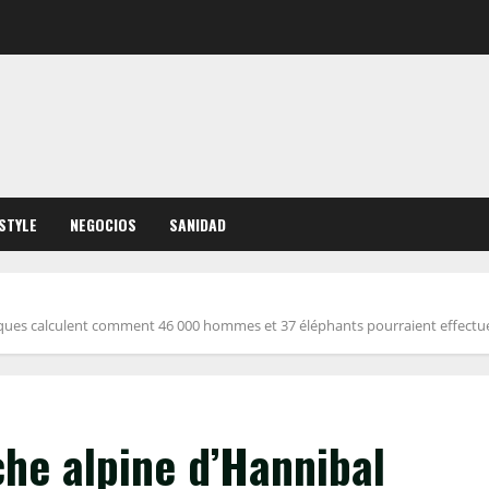
ESTYLE
NEGOCIOS
SANIDAD
iques calculent comment 46 000 hommes et 37 éléphants pourraient effectuer 
he alpine d’Hannibal