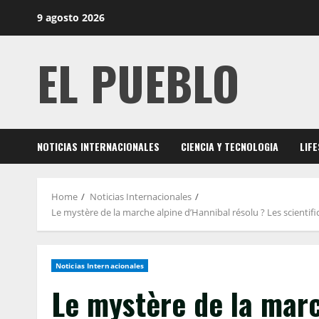
Skip
9 agosto 2026
to
content
EL PUEBLO
NOTICIAS INTERNACIONALES
CIENCIA Y TECNOLOGIA
LIF
Home
Noticias Internacionales
Le mystère de la marche alpine d’Hannibal résolu ? Les scientif
Noticias Internacionales
Le mystère de la marc