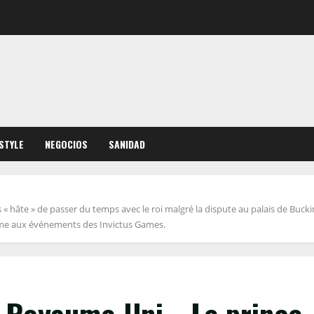
ESTYLE
NEGOCIOS
SANIDAD
 « hâte » de passer du temps avec le roi malgré la dispute au palais de Buck
ême aux événements des Invictus Games.