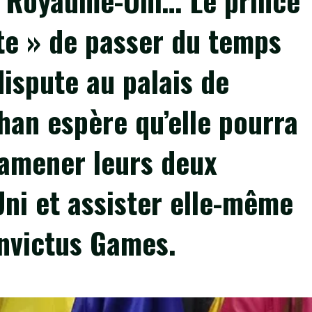
au Royaume-Uni… Le prince
te » de passer du temps
dispute au palais de
an espère qu’elle pourra
 amener leurs deux
ni et assister elle-même
nvictus Games.