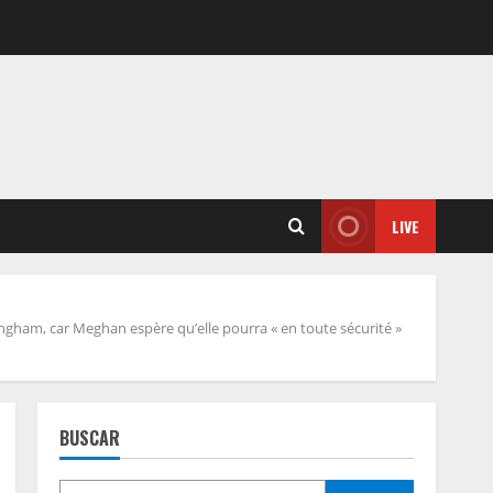
LIVE
ingham, car Meghan espère qu’elle pourra « en toute sécurité »
BUSCAR