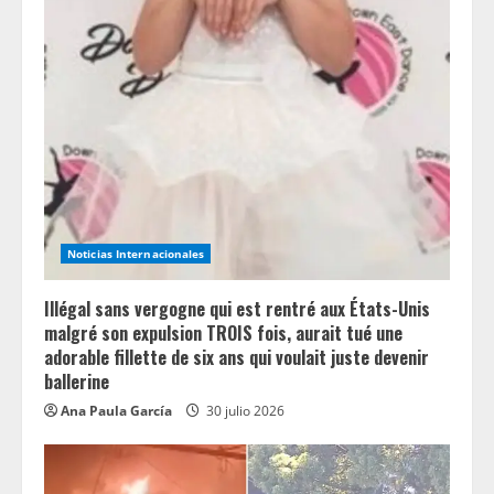
d
i
n
g
Noticias Internacionales
Illégal sans vergogne qui est rentré aux États-Unis
malgré son expulsion TROIS fois, aurait tué une
adorable fillette de six ans qui voulait juste devenir
ballerine
Ana Paula García
30 julio 2026