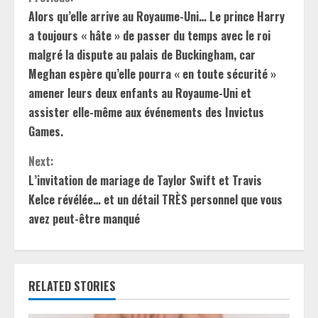
C
Alors qu’elle arrive au Royaume-Uni… Le prince Harry
o
a toujours « hâte » de passer du temps avec le roi
n
malgré la dispute au palais de Buckingham, car
Meghan espère qu’elle pourra « en toute sécurité »
t
amener leurs deux enfants au Royaume-Uni et
assister elle-même aux événements des Invictus
i
Games.
n
Next:
u
L’invitation de mariage de Taylor Swift et Travis
Kelce révélée… et un détail TRÈS personnel que vous
e
avez peut-être manqué
R
e
RELATED STORIES
a