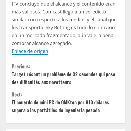
ITV concluyó que el alcance y el contenido eran
más valiosos. Comcast llegó a un veredicto
similar con respecto a los medios y el canal que
los transporta. Sky Betting es todo lo contrario:
en un mercado fragmentado, aún vale la pena
comprar alcance agregado.
Enlace de origen
C
Previous:
Target résout un problème de 32 secondes qui pose
o
des difficultés aux navetteurs
n
Next:
t
El acuerdo de mini PC de GMKtec por 810 dólares
supera a los portátiles de ingeniería pesada
i
n