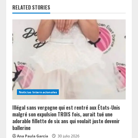
RELATED STORIES
u
e
R
e
a
d
i
Noticias Internacionales
n
Illégal sans vergogne qui est rentré aux États-Unis
g
malgré son expulsion TROIS fois, aurait tué une
adorable fillette de six ans qui voulait juste devenir
ballerine
Ana Paula García
30 julio 2026