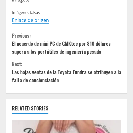
Imágenes falsas
Enlace de origen
C
Previous:
El acuerdo de mini PC de GMKtec por 810 dólares
o
supera a los portátiles de ingeniería pesada
n
Next:
t
Las bajas ventas de la Toyota Tundra se atribuyen a la
falta de concienciación
i
n
RELATED STORIES
u
e