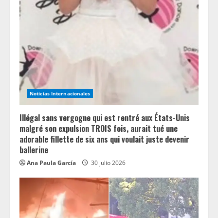
R
e
a
d
i
Noticias Internacionales
n
Illégal sans vergogne qui est rentré aux États-Unis
g
malgré son expulsion TROIS fois, aurait tué une
adorable fillette de six ans qui voulait juste devenir
ballerine
Ana Paula García
30 julio 2026