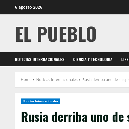
Skip
6 agosto 2026
to
content
EL PUEBLO
NOTICIAS INTERNACIONALES
CIENCIA Y TECNOLOGIA
LIF
Home
Noticias Internacionales
Rusia derriba uno de sus p
Noticias Internacionales
Rusia derriba uno de 