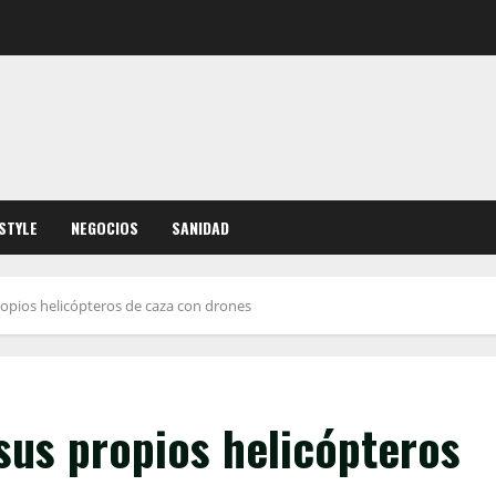
ESTYLE
NEGOCIOS
SANIDAD
ropios helicópteros de caza con drones
sus propios helicópteros