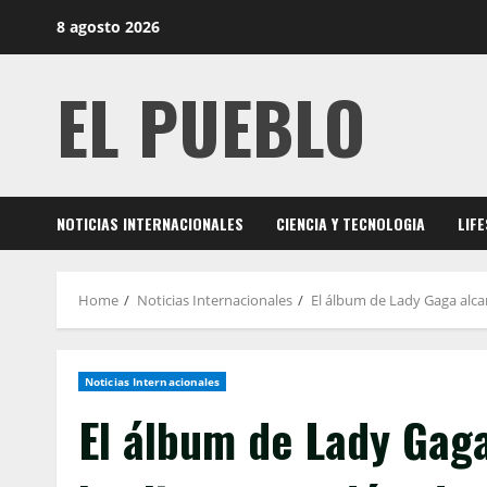
Skip
8 agosto 2026
to
content
EL PUEBLO
NOTICIAS INTERNACIONALES
CIENCIA Y TECNOLOGIA
LIF
Home
Noticias Internacionales
El álbum de Lady Gaga alca
Noticias Internacionales
El álbum de Lady Gag