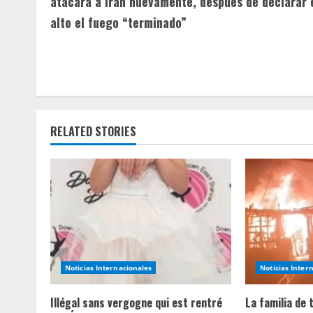
atacará a Irán nuevamente, después de declarar 
n
alto el fuego “terminado”
t
i
n
u
RELATED STORIES
e
R
e
a
Noticias Internacionales
Noticias Inter
d
Illégal sans vergogne qui est rentré
La familia de