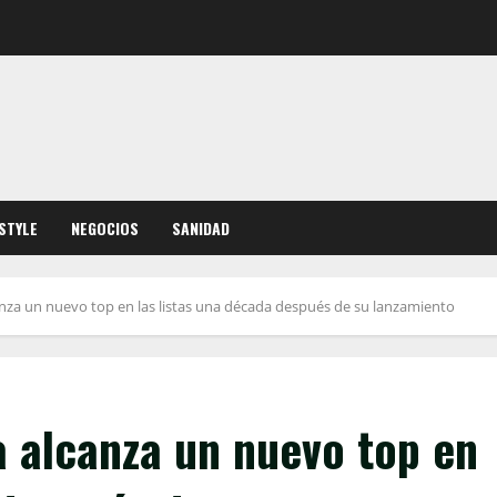
ESTYLE
NEGOCIOS
SANIDAD
nza un nuevo top en las listas una década después de su lanzamiento
a alcanza un nuevo top en