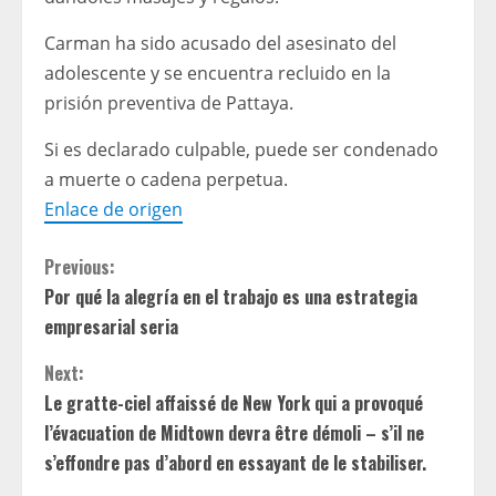
Carman ha sido acusado del asesinato del
adolescente y se encuentra recluido en la
prisión preventiva de Pattaya.
Si es declarado culpable, puede ser condenado
a muerte o cadena perpetua.
Enlace de origen
C
Previous:
Por qué la alegría en el trabajo es una estrategia
o
empresarial seria
n
Next:
t
Le gratte-ciel affaissé de New York qui a provoqué
l’évacuation de Midtown devra être démoli – s’il ne
i
s’effondre pas d’abord en essayant de le stabiliser.