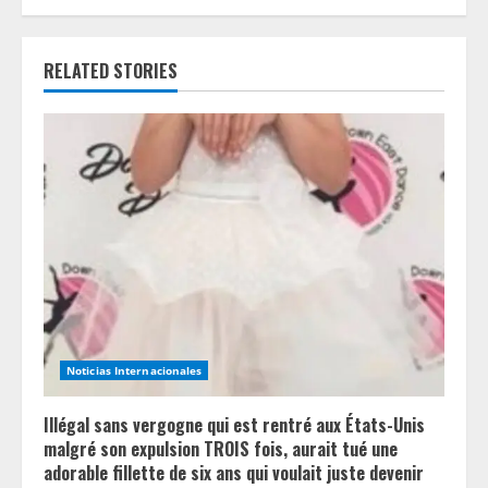
n
u
RELATED STORIES
e
R
e
a
d
i
n
Noticias Internacionales
g
Illégal sans vergogne qui est rentré aux États-Unis
malgré son expulsion TROIS fois, aurait tué une
adorable fillette de six ans qui voulait juste devenir