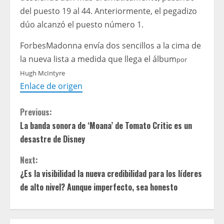
del puesto 19 al 44. Anteriormente, el pegadizo
dúo alcanzó el puesto número 1.
Forbes
Madonna envía dos sencillos a la cima de
la nueva lista a medida que llega el álbum
por
Hugh McIntyre
Enlace de origen
C
Previous:
La banda sonora de ‘Moana’ de Tomato Critic es un
o
desastre de Disney
n
Next:
t
¿Es la visibilidad la nueva credibilidad para los líderes
de alto nivel? Aunque imperfecto, sea honesto
i
n