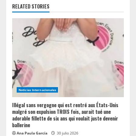
RELATED STORIES
u
e
R
e
a
d
i
Noticias Internacionales
n
Illégal sans vergogne qui est rentré aux États-Unis
g
malgré son expulsion TROIS fois, aurait tué une
adorable fillette de six ans qui voulait juste devenir
ballerine
Ana Paula García
30 julio 2026