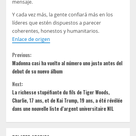
mensaje.
Y cada vez más, la gente confiará más en los
líderes que estén dispuestos a parecer
coherentes, honestos y humanitarios.
Enlace de origen
C
Previous:
Madonna casi ha vuelto al número uno justo antes del
o
debut de su nuevo álbum
n
Next:
t
La richesse stupéfiante du fils de Tiger Woods,
Charlie, 17 ans, et de Kai Trump, 19 ans, a été révélée
i
dans une nouvelle liste d’argent universitaire NIL
n
u