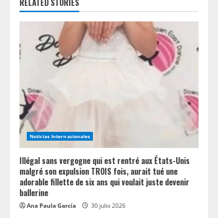
RELATED STORIES
e
R
e
a
d
i
n
Noticias Internacionales
g
Illégal sans vergogne qui est rentré aux États-Unis
malgré son expulsion TROIS fois, aurait tué une
adorable fillette de six ans qui voulait juste devenir
ballerine
Ana Paula García
30 julio 2026