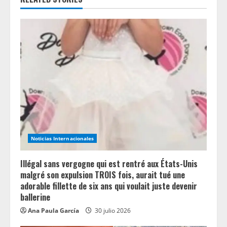
R
e
a
d
i
n
Noticias Internacionales
g
Illégal sans vergogne qui est rentré aux États-Unis
malgré son expulsion TROIS fois, aurait tué une
adorable fillette de six ans qui voulait juste devenir
ballerine
Ana Paula García
30 julio 2026