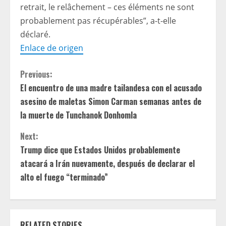
retrait, le relâchement – ces éléments ne sont
probablement pas récupérables”, a-t-elle
déclaré.
Enlace de origen
C
Previous:
El encuentro de una madre tailandesa con el acusado
o
asesino de maletas Simon Carman semanas antes de
n
la muerte de Tunchanok Donhomla
t
Next:
Trump dice que Estados Unidos probablemente
i
atacará a Irán nuevamente, después de declarar el
alto el fuego “terminado”
n
u
e
RELATED STORIES