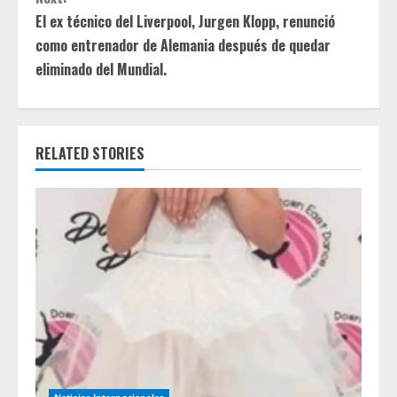
i
El ex técnico del Liverpool, Jurgen Klopp, renunció
como entrenador de Alemania después de quedar
n
eliminado del Mundial.
u
e
RELATED STORIES
R
e
a
d
i
n
g