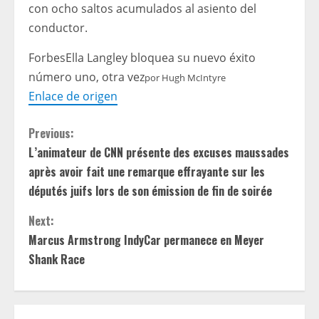
con ocho saltos acumulados al asiento del
conductor.
Forbes
Ella Langley bloquea su nuevo éxito
número uno, otra vez
por
Hugh McIntyre
Enlace de origen
C
Previous:
L’animateur de CNN présente des excuses maussades
o
après avoir fait une remarque effrayante sur les
n
députés juifs lors de son émission de fin de soirée
t
Next:
Marcus Armstrong IndyCar permanece en Meyer
i
Shank Race
n
u