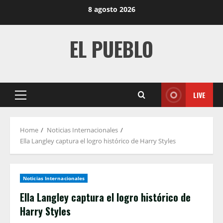
Skip
8 agosto 2026
to
content
EL PUEBLO
LIVE
Primary
Menu
Home
Noticias Internacionales
Ella Langley captura el logro histórico de Harry Styles
Noticias Internacionales
Ella Langley captura el logro histórico de
Harry Styles