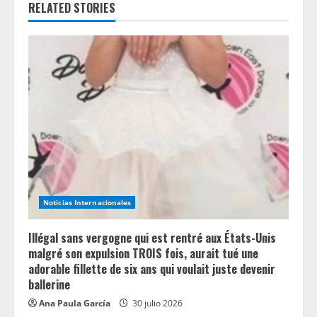
RELATED STORIES
e
R
e
a
d
i
n
Noticias Internacionales
g
Illégal sans vergogne qui est rentré aux États-Unis
malgré son expulsion TROIS fois, aurait tué une
adorable fillette de six ans qui voulait juste devenir
ballerine
Ana Paula García
30 julio 2026