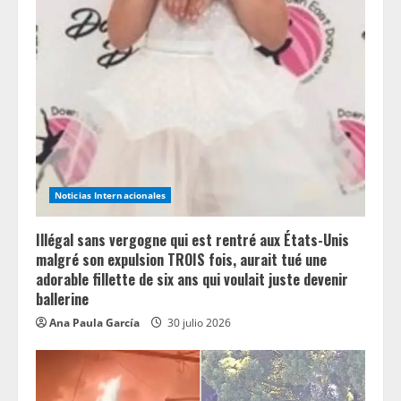
R
e
a
d
i
Noticias Internacionales
n
Illégal sans vergogne qui est rentré aux États-Unis
g
malgré son expulsion TROIS fois, aurait tué une
adorable fillette de six ans qui voulait juste devenir
ballerine
Ana Paula García
30 julio 2026