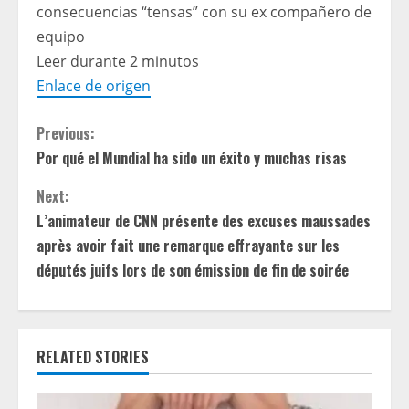
consecuencias “tensas” con su ex compañero de
equipo
Leer durante 2 minutos
Enlace de origen
C
Previous:
Por qué el Mundial ha sido un éxito y muchas risas
o
Next:
n
L’animateur de CNN présente des excuses maussades
t
après avoir fait une remarque effrayante sur les
députés juifs lors de son émission de fin de soirée
i
n
RELATED STORIES
u
e