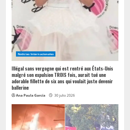
R
e
a
d
i
Noticias Internacionales
n
Illégal sans vergogne qui est rentré aux États-Unis
g
malgré son expulsion TROIS fois, aurait tué une
adorable fillette de six ans qui voulait juste devenir
ballerine
Ana Paula García
30 julio 2026