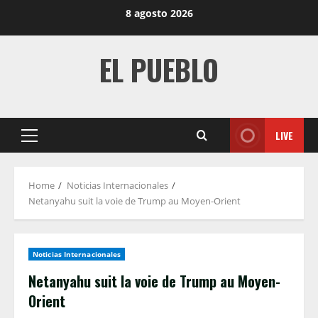
Skip
8 agosto 2026
to
content
EL PUEBLO
LIVE
Primary
Menu
Home
Noticias Internacionales
Netanyahu suit la voie de Trump au Moyen-Orient
Noticias Internacionales
Netanyahu suit la voie de Trump au Moyen-
Orient