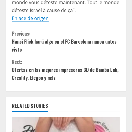
monde vous déteste maintenant. Tout le monde
déteste Israël à cause de ça”.
Enlace de origen
C
Previous:
Hansi Flick hará algo en el FC Barcelona nunca antes
o
visto
n
Next:
t
Ofertas en las mejores impresoras 3D de Bambu Lab,
Creality, Elegoo y más
i
n
RELATED STORIES
u
e