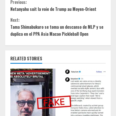
C
Previous:
Netanyahu suit la voie de Trump au Moyen-Orient
o
Next:
n
Tama Shimabukuro se toma un descanso de MLP y se
t
duplica en el PPA Asia Macao Pickleball Open
i
n
RELATED STORIES
u
e
R
e
a