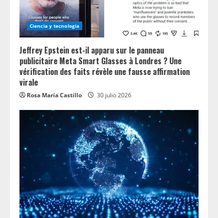
d
Ciencia y tecnologia
i
n
Jeffrey Epstein est-il apparu sur le panneau
publicitaire Meta Smart Glasses à Londres ? Une
g
vérification des faits révèle une fausse affirmation
virale
Rosa María Castillo
30 julio 2026