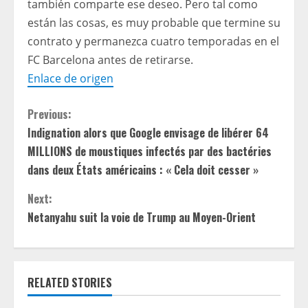
también comparte ese deseo. Pero tal como
están las cosas, es muy probable que termine su
contrato y permanezca cuatro temporadas en el
FC Barcelona antes de retirarse.
Enlace de origen
C
Previous:
Indignation alors que Google envisage de libérer 64
o
MILLIONS de moustiques infectés par des bactéries
n
dans deux États américains : « Cela doit cesser »
t
Next:
Netanyahu suit la voie de Trump au Moyen-Orient
i
n
RELATED STORIES
u