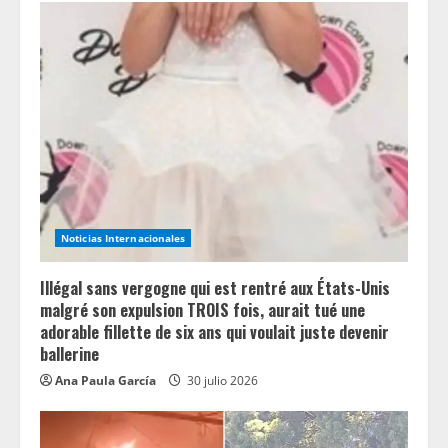
e
R
e
a
d
i
Noticias Internacionales
n
Illégal sans vergogne qui est rentré aux États-Unis
g
malgré son expulsion TROIS fois, aurait tué une
adorable fillette de six ans qui voulait juste devenir
ballerine
Ana Paula García
30 julio 2026