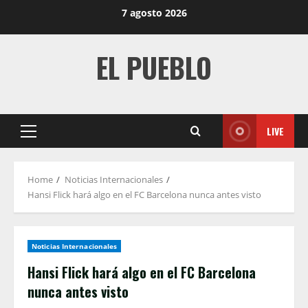
Skip
7 agosto 2026
to
content
EL PUEBLO
LIVE
Primary
Menu
Home
Noticias Internacionales
Hansi Flick hará algo en el FC Barcelona nunca antes visto
Noticias Internacionales
Hansi Flick hará algo en el FC Barcelona
nunca antes visto