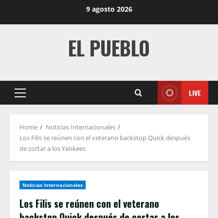
Skip
9 agosto 2026
to
content
EL PUEBLO
LIVE
Primary
Menu
Home
Noticias Internacionales
Los Filis se reúnen con el veterano backstop Quick después
de cortar a los Yankees
Noticias Internacionales
Los Filis se reúnen con el veterano
backstop Quick después de cortar a los