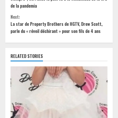
de la pandemia
i
Next:
n
La star de Property Brothers de HGTV, Drew Scott,
u
parle du « réveil déchirant » pour son fils de 4 ans
e
R
RELATED STORIES
e
a
d
i
n