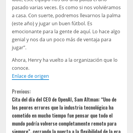
pasado varias veces. Es como si nos volviéramos
a casa. Con suerte, podremos llevarnos la palma
(este año) y jugar un buen fútbol. Es
emocionante para la gente de aquí. Lo hace algo
genial y nos da un poco más de ventaja para
jugar”.
Ahora, Henry ha vuelto a la organización que lo
conoce.
Enlace de origen
C
Previous:
Cita del día del CEO de OpenAI, Sam Altman: “Uno de
o
los peores errores que la industria tecnológica ha
n
cometido en mucho tiempo fue pensar que todo el
mundo podría volverse completamente remoto para
t
siempre”, cerrando la puerta a la flexibilidad de la era