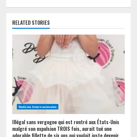
n
u
RELATED STORIES
e
R
e
a
d
i
n
Noticias Internacionales
g
Illégal sans vergogne qui est rentré aux États-Unis
malgré son expulsion TROIS fois, aurait tué une
adorable fillette de six ans qui voulait juste devenir