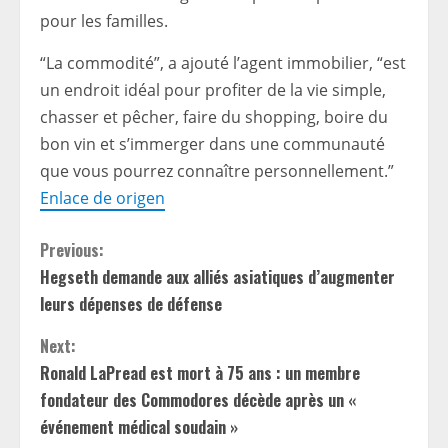
pour les familles.
“La commodité”, a ajouté l’agent immobilier, “est
un endroit idéal pour profiter de la vie simple,
chasser et pêcher, faire du shopping, boire du
bon vin et s’immerger dans une communauté
que vous pourrez connaître personnellement.”
Enlace de origen
C
Previous:
Hegseth demande aux alliés asiatiques d’augmenter
o
leurs dépenses de défense
n
Next:
t
Ronald LaPread est mort à 75 ans : un membre
fondateur des Commodores décède après un «
i
événement médical soudain »