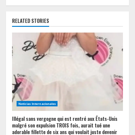
n
u
RELATED STORIES
e
R
e
a
d
i
n
Noticias Internacionales
g
Illégal sans vergogne qui est rentré aux États-Unis
malgré son expulsion TROIS fois, aurait tué une
adorable fillette de six ans qui voulait juste devenir