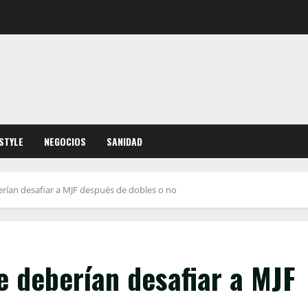
ESTYLE
NEGOCIOS
SANIDAD
erían desafiar a MJF después de dobles o no
e deberían desafiar a MJF