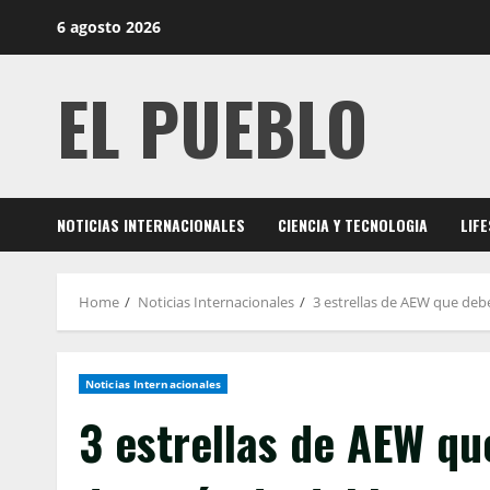
Skip
6 agosto 2026
to
content
EL PUEBLO
NOTICIAS INTERNACIONALES
CIENCIA Y TECNOLOGIA
LIF
Home
Noticias Internacionales
3 estrellas de AEW que deb
Noticias Internacionales
3 estrellas de AEW qu