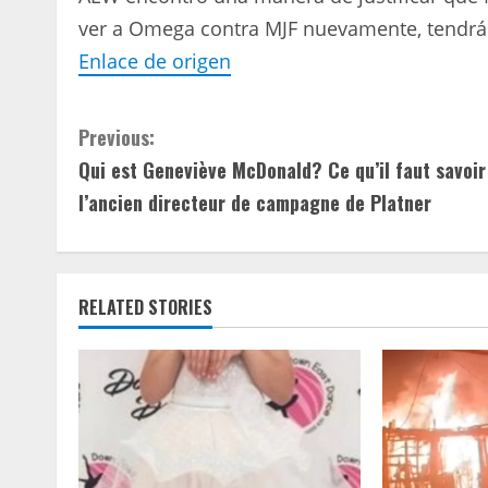
ver a Omega contra MJF nuevamente, tendrá 
Enlace de origen
C
Previous:
Qui est Geneviève McDonald? Ce qu’il faut savoir
o
l’ancien directeur de campagne de Platner
n
t
RELATED STORIES
i
n
u
e