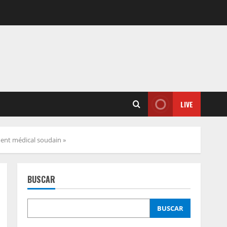
LIVE
ent médical soudain »
BUSCAR
BUSCAR