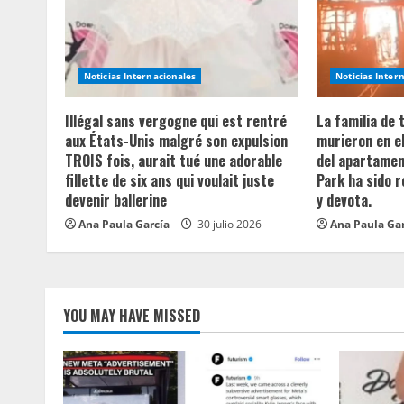
R
e
a
Noticias Internacionales
Noticias Inter
d
Illégal sans vergogne qui est rentré
La familia de
aux États-Unis malgré son expulsion
murieron en e
i
TROIS fois, aurait tué une adorable
del apartament
fillette de six ans qui voulait juste
Park ha sido 
n
devenir ballerine
y devota.
Ana Paula García
30 julio 2026
Ana Paula Ga
g
YOU MAY HAVE MISSED