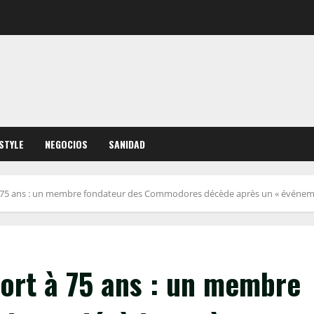
ESTYLE
NEGOCIOS
SANIDAD
 75 ans : un membre fondateur des Commodores décède après un « événem
ort à 75 ans : un membre