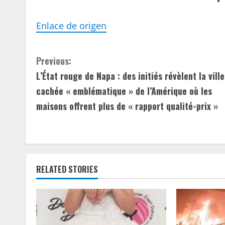
Enlace de origen
C
Previous:
L’État rouge de Napa : des initiés révèlent la ville
o
cachée « emblématique » de l’Amérique où les
n
maisons offrent plus de « rapport qualité-prix »
t
i
n
RELATED STORIES
u
e