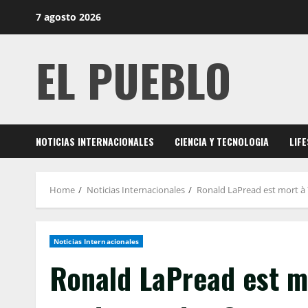
Skip
7 agosto 2026
to
content
EL PUEBLO
NOTICIAS INTERNACIONALES
CIENCIA Y TECNOLOGIA
LIF
Home
Noticias Internacionales
Ronald LaPread est mort à
Noticias Internacionales
Ronald LaPread est m