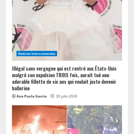
a
d
i
n
g
Noticias Internacionales
Illégal sans vergogne qui est rentré aux États-Unis
malgré son expulsion TROIS fois, aurait tué une
adorable fillette de six ans qui voulait juste devenir
ballerine
Ana Paula García
30 julio 2026