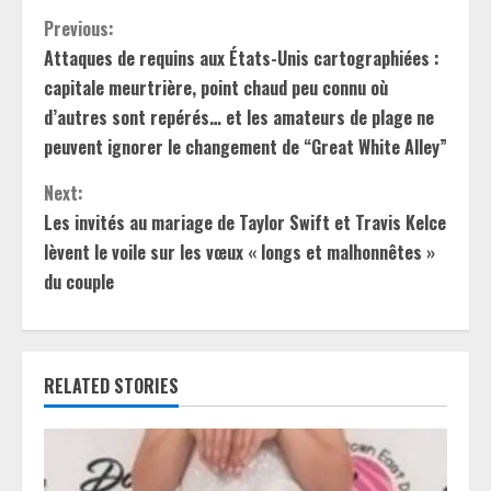
C
Previous:
Attaques de requins aux États-Unis cartographiées :
o
capitale meurtrière, point chaud peu connu où
n
d’autres sont repérés… et les amateurs de plage ne
peuvent ignorer le changement de “Great White Alley”
t
Next:
i
Les invités au mariage de Taylor Swift et Travis Kelce
lèvent le voile sur les vœux « longs et malhonnêtes »
n
du couple
u
e
RELATED STORIES
R
e