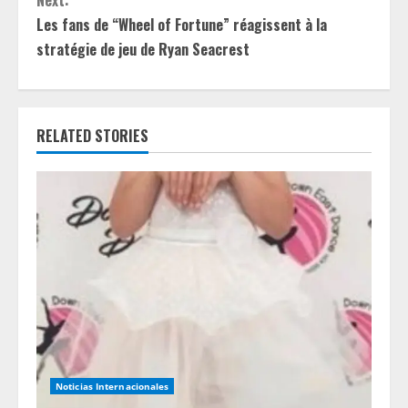
t
Next:
Les fans de “Wheel of Fortune” réagissent à la
i
stratégie de jeu de Ryan Seacrest
n
u
RELATED STORIES
e
R
e
a
d
i
n
Noticias Internacionales