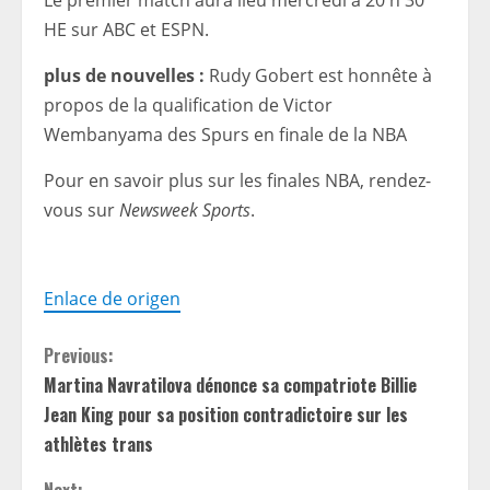
Le premier match aura lieu mercredi à 20 h 30
HE sur ABC et ESPN.
plus de nouvelles :
Rudy Gobert est honnête à
propos de la qualification de Victor
Wembanyama des Spurs en finale de la NBA
Pour en savoir plus sur les finales NBA, rendez-
vous sur
Newsweek Sports
.
Enlace de origen
C
Previous:
Martina Navratilova dénonce sa compatriote Billie
o
Jean King pour sa position contradictoire sur les
n
athlètes trans