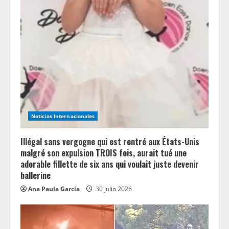
R
e
a
d
i
n
Noticias Internacionales
g
Illégal sans vergogne qui est rentré aux États-Unis
malgré son expulsion TROIS fois, aurait tué une
adorable fillette de six ans qui voulait juste devenir
ballerine
Ana Paula García
30 julio 2026