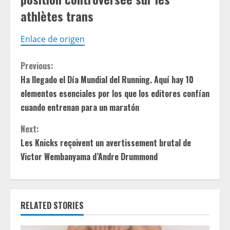
athlètes trans
Enlace de origen
C
Previous:
Ha llegado el Día Mundial del Running. Aquí hay 10
o
elementos esenciales por los que los editores confían
n
cuando entrenan para un maratón
t
Next:
Les Knicks reçoivent un avertissement brutal de
i
Victor Wembanyama d’Andre Drummond
n
u
RELATED STORIES
e