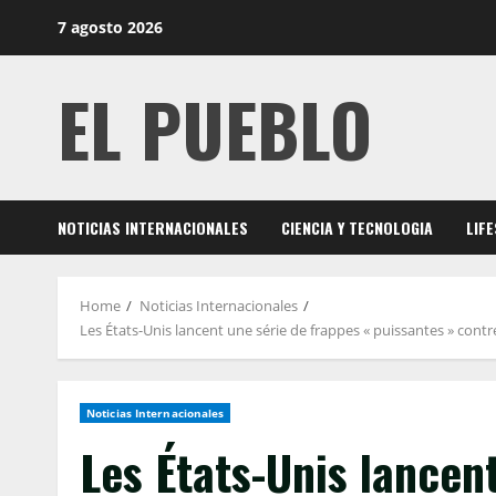
Skip
7 agosto 2026
to
content
EL PUEBLO
NOTICIAS INTERNACIONALES
CIENCIA Y TECNOLOGIA
LIF
Home
Noticias Internacionales
Les États-Unis lancent une série de frappes « puissantes » contr
Noticias Internacionales
Les États-Unis lancen