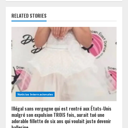
e
R
RELATED STORIES
e
a
d
i
n
g
Noticias Internacionales
Illégal sans vergogne qui est rentré aux États-Unis
malgré son expulsion TROIS fois, aurait tué une
adorable fillette de six ans qui voulait juste devenir
ballerine