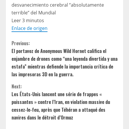
desvanecimiento cerebral “absolutamente
terrible” del Mundial
Leer 3 minutos
Enlace de origen
C
Previous:
El portavoz de Anonymous Wild Hornet califica el
o
enjambre de drones como “una leyenda divertida y una
n
estafa” mientras defiende la importancia crítica de
las impresoras 3D en la guerra.
t
Next:
i
Les États-Unis lancent une série de frappes «
puissantes » contre l’Iran, en violation massive du
n
cessez-le-feu, après que Téhéran a attaqué des
u
navires dans le détroit d’Ormuz