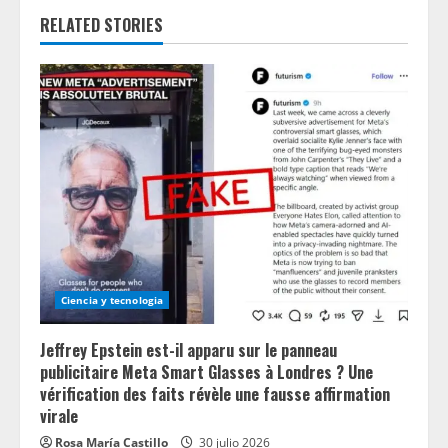
RELATED STORIES
u
e
R
e
a
d
i
Ciencia y tecnologia
n
Jeffrey Epstein est-il apparu sur le panneau
g
publicitaire Meta Smart Glasses à Londres ? Une
vérification des faits révèle une fausse affirmation
virale
Rosa María Castillo
30 julio 2026