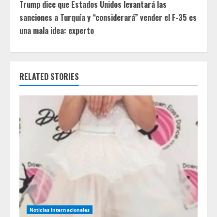
t
Trump dice que Estados Unidos levantará las
sanciones a Turquía y “considerará” vender el F-35 es
i
una mala idea: experto
n
u
RELATED STORIES
e
R
e
a
d
i
n
Noticias Internacionales