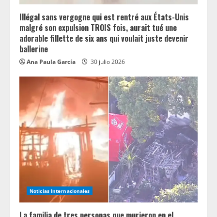
g
Illégal sans vergogne qui est rentré aux États-Unis
malgré son expulsion TROIS fois, aurait tué une
adorable fillette de six ans qui voulait juste devenir
ballerine
Ana Paula García
30 julio 2026
Noticias Internacionales
La familia de tres personas que murieron en el