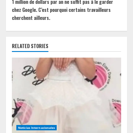
t
1 million de dollars par an ne suffit pas à le garder
chez Google. C’est pourquoi certains travailleurs
i
cherchent ailleurs.
n
u
RELATED STORIES
e
R
e
a
d
i
n
Noticias Internacionales