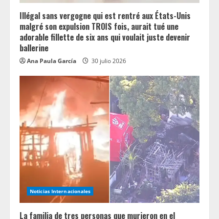
g
Illégal sans vergogne qui est rentré aux États-Unis
malgré son expulsion TROIS fois, aurait tué une
adorable fillette de six ans qui voulait juste devenir
ballerine
Ana Paula García
30 julio 2026
Noticias Internacionales
La familia de tres personas que murieron en el