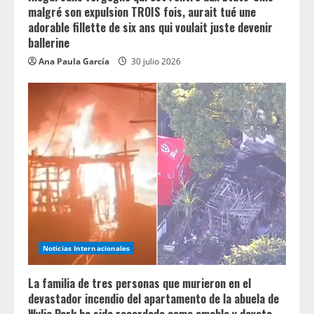
g
malgré son expulsion TROIS fois, aurait tué une
adorable fillette de six ans qui voulait juste devenir
ballerine
Ana Paula García
30 julio 2026
Noticias Internacionales
La familia de tres personas que murieron en el
devastador incendio del apartamento de la abuela de
Wylie Park ha sido recordada como amable y devota.