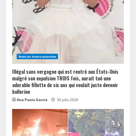
a
d
i
n
Noticias Internacionales
g
Illégal sans vergogne qui est rentré aux États-Unis
malgré son expulsion TROIS fois, aurait tué une
adorable fillette de six ans qui voulait juste devenir
ballerine
Ana Paula García
30 julio 2026