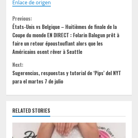
Enlace de origen
C
Previous:
États-Unis vs Belgique – Huitièmes de finale de la
o
Coupe du monde EN DIRECT : Folarin Balogun prêt à
n
faire un retour époustouflant alors que les
Américains osent rêver à Seattle
t
Next:
i
Sugerencias, respuestas y tutorial de ‘Pips’ del NYT
para el martes 7 de julio
n
u
e
RELATED STORIES
R
e