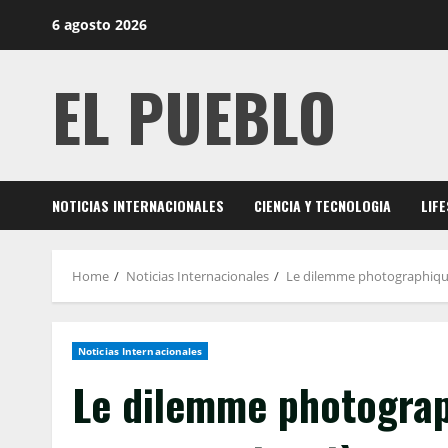
Skip
6 agosto 2026
to
content
EL PUEBLO
NOTICIAS INTERNACIONALES
CIENCIA Y TECNOLOGIA
LIF
Home
Noticias Internacionales
Le dilemme photographique
Noticias Internacionales
Le dilemme photogra