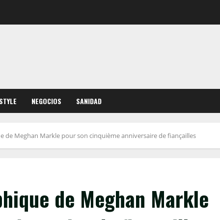
ESTYLE
NEGOCIOS
SANIDAD
 de Meghan Markle pour son cinquième anniversaire de fiançailles
phique de Meghan Markle