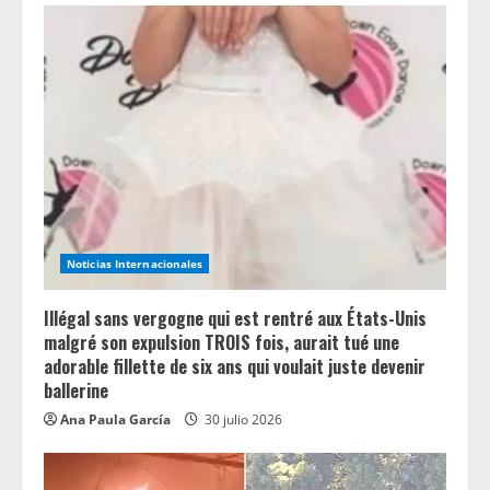
e
R
e
a
d
i
Noticias Internacionales
n
Illégal sans vergogne qui est rentré aux États-Unis
g
malgré son expulsion TROIS fois, aurait tué une
adorable fillette de six ans qui voulait juste devenir
ballerine
Ana Paula García
30 julio 2026