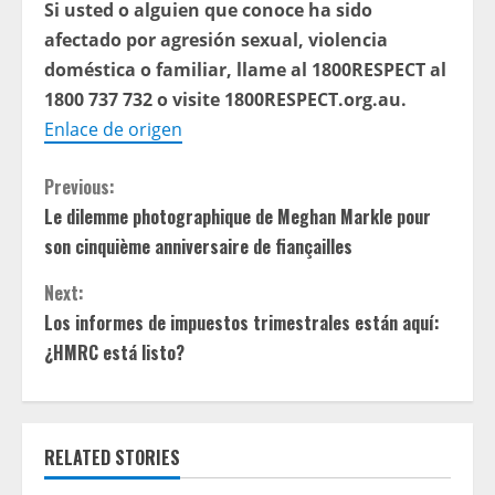
Si usted o alguien que conoce ha sido
afectado por agresión sexual, violencia
doméstica o familiar, llame al 1800RESPECT al
1800 737 732 o visite 1800RESPECT.org.au.
Enlace de origen
C
Previous:
Le dilemme photographique de Meghan Markle pour
o
son cinquième anniversaire de fiançailles
n
Next:
t
Los informes de impuestos trimestrales están aquí:
¿HMRC está listo?
i
n
RELATED STORIES
u