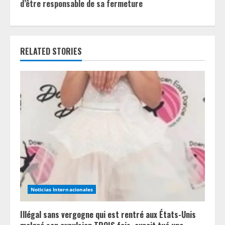
i
d’être responsable de sa fermeture
n
u
RELATED STORIES
e
R
e
a
d
i
n
Noticias Internacionales
g
Illégal sans vergogne qui est rentré aux États-Unis