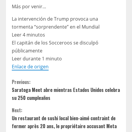
Más por venir…
La intervención de Trump provoca una
tormenta “sorprendente” en el Mundial
Leer 4 minutos
El capitán de los Socceroos se disculpó
públicamente
Leer durante 1 minuto
Enlace de origen
C
Previous:
Saratoga Meet abre mientras Estados Unidos celebra
o
su 250 cumpleaños
n
Next:
t
Un restaurant de sushi local bien-aimé contraint de
fermer après 20 ans, le propriétaire accusant Meta