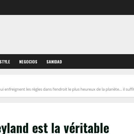
ESTYLE
NEGOCIOS
SANIDAD
ui enfreignent les règles dans l’endroit le plus heureux de la planète… il suf
yland est la véritable