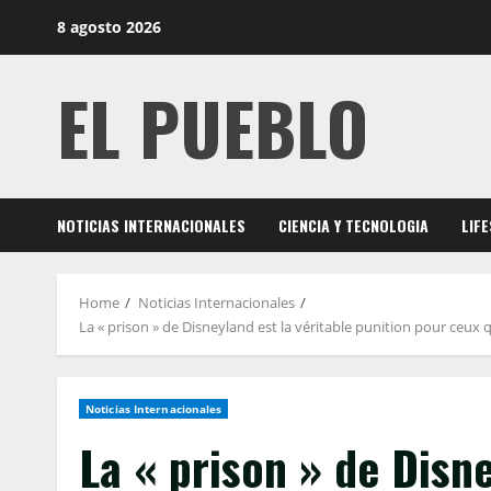
Skip
8 agosto 2026
to
content
EL PUEBLO
NOTICIAS INTERNACIONALES
CIENCIA Y TECNOLOGIA
LIF
Home
Noticias Internacionales
La « prison » de Disneyland est la véritable punition pour ceux q
Noticias Internacionales
La « prison » de Disne