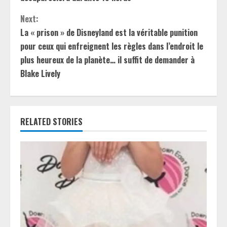
n
t
Next:
La « prison » de Disneyland est la véritable punition
i
pour ceux qui enfreignent les règles dans l’endroit le
plus heureux de la planète… il suffit de demander à
n
Blake Lively
u
e
RELATED STORIES
R
e
a
d
i