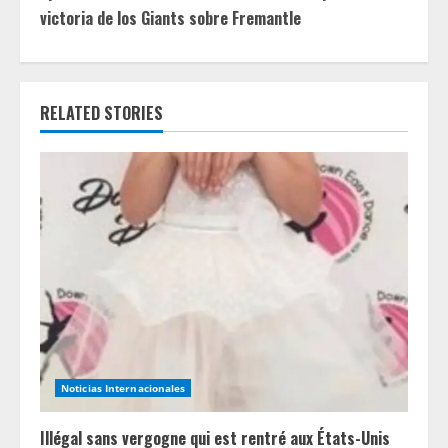
i
victoria de los Giants sobre Fremantle
n
u
RELATED STORIES
e
R
e
a
d
i
n
Noticias Internacionales
g
Illégal sans vergogne qui est rentré aux États-Unis