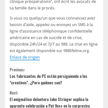
clinique préopératoire”, ont écrit les avocats de
sa famille dans le procès.
Si vous ou quelqu’un que vous connaissez avez
besoin d’aide, appelez ou envoyez un SMS à la
ligne d’assistance téléphonique confidentielle
américaine en cas de suicide et de crise,
disponible 24h/24 et 7j/7 au 988. Le chat en ligne
est également disponible sur
988lifeline.org
.
Enlace de origen
C
Previous:
Los fabricantes de PC están persiguiendo a los
o
“creativos”. ¿Pero quiénes son?
n
Next:
t
El enigmático delantero Jake Stringer explica la
aparente celebración a Pat Voss en la sorpresiva