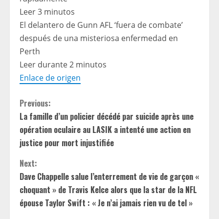
Leer 3 minutos
El delantero de Gunn AFL ‘fuera de combate’
después de una misteriosa enfermedad en
Perth
Leer durante 2 minutos
Enlace de origen
C
Previous:
La famille d’un policier décédé par suicide après une
o
opération oculaire au LASIK a intenté une action en
n
justice pour mort injustifiée
t
Next:
Dave Chappelle salue l’enterrement de vie de garçon «
i
choquant » de Travis Kelce alors que la star de la NFL
épouse Taylor Swift : « Je n’ai jamais rien vu de tel »
n