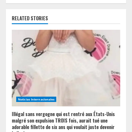
u
e
RELATED STORIES
R
e
a
d
i
n
Noticias Internacionales
g
Illégal sans vergogne qui est rentré aux États-Unis
malgré son expulsion TROIS fois, aurait tué une
adorable fillette de six ans qui voulait juste devenir