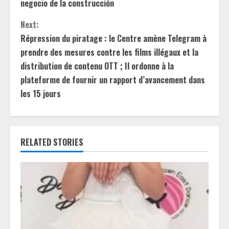
o
negocio de la construcción
n
Next:
t
Répression du piratage : le Centre amène Telegram à
prendre des mesures contre les films illégaux et la
i
distribution de contenu OTT ; Il ordonne à la
plateforme de fournir un rapport d’avancement dans
n
les 15 jours
u
e
RELATED STORIES
R
e
a
d