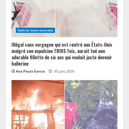
i
n
g
Noticias Internacionales
Illégal sans vergogne qui est rentré aux États-Unis
malgré son expulsion TROIS fois, aurait tué une
adorable fillette de six ans qui voulait juste devenir
ballerine
Ana Paula García
30 julio 2026