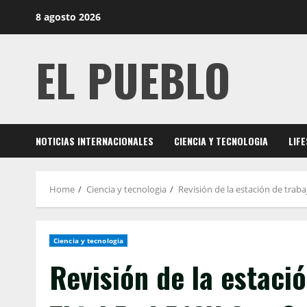
Skip
8 agosto 2026
to
content
EL PUEBLO
NOTICIAS INTERNACIONALES
CIENCIA Y TECNOLOGIA
LIF
Home
Ciencia y tecnologia
Revisión de la estación de tra
Ciencia y tecnologia
Revisión de la estaci