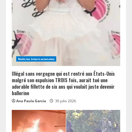
d
i
n
g
Noticias Internacionales
Illégal sans vergogne qui est rentré aux États-Unis
malgré son expulsion TROIS fois, aurait tué une
adorable fillette de six ans qui voulait juste devenir
ballerine
Ana Paula García
30 julio 2026