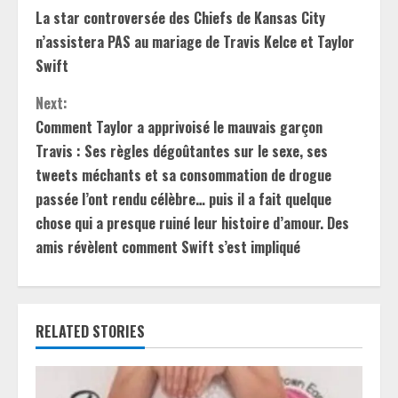
La star controversée des Chiefs de Kansas City
o
n’assistera PAS au mariage de Travis Kelce et Taylor
n
Swift
t
Next:
Comment Taylor a apprivoisé le mauvais garçon
i
Travis : Ses règles dégoûtantes sur le sexe, ses
tweets méchants et sa consommation de drogue
n
passée l’ont rendu célèbre… puis il a fait quelque
u
chose qui a presque ruiné leur histoire d’amour. Des
amis révèlent comment Swift s’est impliqué
e
R
e
RELATED STORIES
a