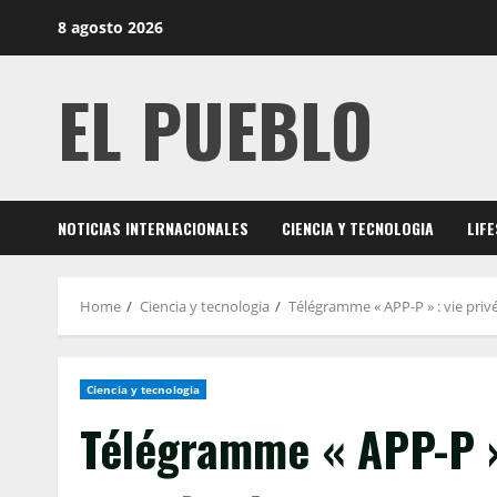
Skip
8 agosto 2026
to
content
EL PUEBLO
NOTICIAS INTERNACIONALES
CIENCIA Y TECNOLOGIA
LIF
Home
Ciencia y tecnologia
Télégramme « APP-P » : vie privé
Ciencia y tecnologia
Télégramme « APP-P » 