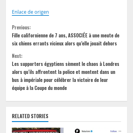
Enlace de origen
C
Previous:
Fille californienne de 7 ans, ASSOCIÉE à une meute de
o
six chiens errants vicieux alors qu’elle jouait dehors
n
Next:
t
Les supporters égyptiens sèment le chaos à Londres
alors qu’ils affrontent la police et montent dans un
i
bus à impériale pour célébrer la victoire de leur
équipe à la Coupe du monde
n
u
e
RELATED STORIES
R