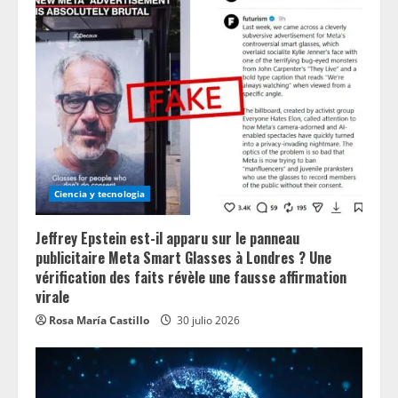
e
a
d
i
n
Ciencia y tecnologia
g
Jeffrey Epstein est-il apparu sur le panneau
publicitaire Meta Smart Glasses à Londres ? Une
vérification des faits révèle une fausse affirmation
virale
Rosa María Castillo
30 julio 2026