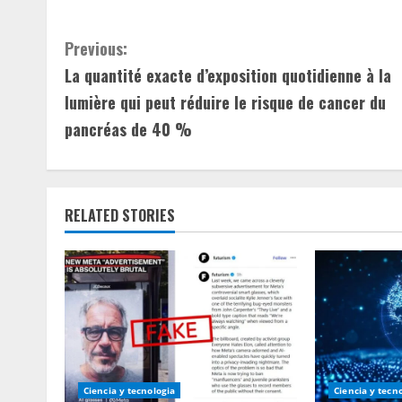
C
Previous:
La quantité exacte d’exposition quotidienne à la
o
lumière qui peut réduire le risque de cancer du
n
pancréas de 40 %
t
i
RELATED STORIES
n
u
e
R
e
Ciencia y tecnologia
Ciencia y tecn