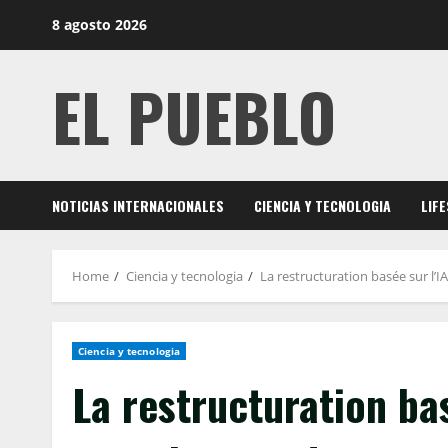
Skip
8 agosto 2026
to
content
EL PUEBLO
NOTICIAS INTERNACIONALES
CIENCIA Y TECNOLOGIA
LIF
Home
Ciencia y tecnologia
La restructuration basée sur l’
Ciencia y tecnologia
La restructuration ba