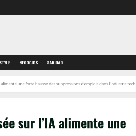
ESTYLE
NEGOCIOS
SANIDAD
IA alimente une forte hausse des suppressions d’emplois dans l’industrie te
sée sur l’IA alimente une