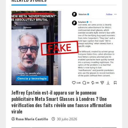
e
R
e
a
d
i
n
Ciencia y tecnologia
g
Jeffrey Epstein est-il apparu sur le panneau
publicitaire Meta Smart Glasses à Londres ? Une
vérification des faits révèle une fausse affirmation
virale
Rosa María Castillo
30 julio 2026