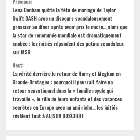
C
Previous:
Lena Dunham quitte la fête de mariage de Taylor
o
Swift DASH avec un discours scandaleusement
n
grossier au dîner après avoir pris le micro… alors que
la star de renommée mondiale est dramatiquement
t
snobée : les initiés répandent des potins scandaleux
sur MSG
i
Next:
n
La vérité derrière le retour de Harry et Meghan en
u
Grande-Bretagne : pourquoi il pourrait faire un
retour sensationnel dans la « famille royale qui
e
travaille », le rôle de leurs enfants et des vacances
R
secrètes en Europe avec un ami riche… les initiés
révèlent tout à ALISON BOSCHOFF
e
a