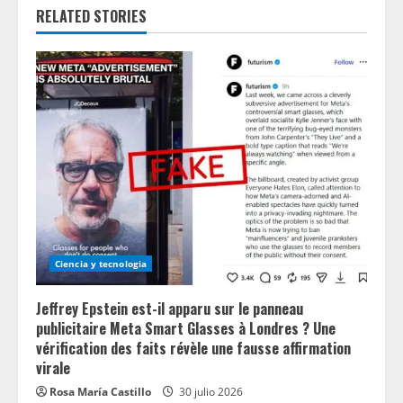
d
RELATED STORIES
i
n
g
Ciencia y tecnologia
Jeffrey Epstein est-il apparu sur le panneau
publicitaire Meta Smart Glasses à Londres ? Une
vérification des faits révèle une fausse affirmation
virale
Rosa María Castillo
30 julio 2026